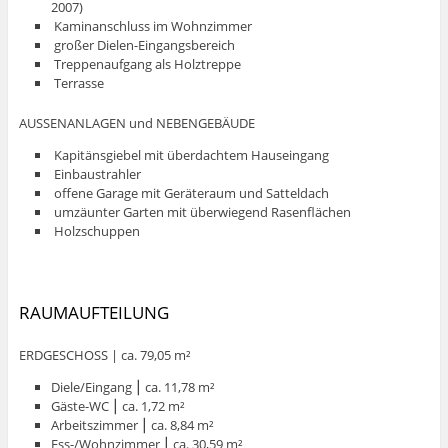
2007)
Kaminanschluss im Wohnzimmer
großer Dielen-Eingangsbereich
Treppenaufgang als Holztreppe
Terrasse
AUSSENANLAGEN und NEBENGEBÄUDE
Kapitänsgiebel mit überdachtem Hauseingang
Einbaustrahler
offene Garage mit Geräteraum und Satteldach
umzäunter Garten mit überwiegend Rasenflächen
Holzschuppen
RAUMAUFTEILUNG
ERDGESCHOSS | ca. 79,05 m²
Diele/Eingang ⎮ ca. 11,78 m²
Gäste-WC ⎮ ca. 1,72 m²
Arbeitszimmer ⎮ ca. 8,84 m²
Ess-/Wohnzimmer ⎮ ca. 30,59 m²