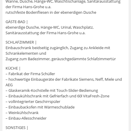
Wanne, Dusche, Hänge-WC, Waschtischanlage, Sanitärausstattung
der Firma Hans-Grohe u.a.
rutschfeste Bodenfliesen in der ebenerdigen Dusche
GÄSTE-BAD |
ebenerdige Dusche, Hänge-WC, Urinal, Waschplatz,
Sanitärausstattung der Firma Hans-Grohe u.a.
SCHLAFZIMMER |
Einbauschrank beidseitig zugänglich, Zugang zu Ankleide mit
Schrankelementen und
Zugang zum Badezimmer, geräuschgedämmte Schlafzimmertür
KÜCHE |
– Fabrikat der Firma Schüller
– hochwertige Einbaugeräte der Fabrikate Siemens, Neff, Miele und
AEG
– Glaskeramik-Kochstelle mit Touch-Slider-Bedienung
– Einbaukühlschrank mit Gefrierfach und 60l VitaFresh-Zone
– vollintegrierter Geschirrspüler
– Einbaubackofen mit Wärmeschublade
– Weinkühlschrank
– Einbau-Allesschneider
SONSTIGES |