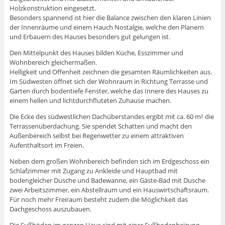
Holzkonstruktion eingesetzt.
Besonders spannend ist hier die Balance zwischen den klaren Linien
der Innenräume und einem Hauch Nostalgie, welche den Planern
und Erbauern des Hauses besonders gut gelungen ist.
Den Mittelpunkt des Hauses bilden Küche, Esszimmer und
Wohnbereich gleichermaßen.
Helligkeit und Offenheit zeichnen die gesamten Räumlichkeiten aus.
Im Südwesten öffnet sich der Wohnraum in Richtung Terrasse und
Garten durch bodentiefe Fenster, welche das Innere des Hauses zu
einem hellen und lichtdurchfluteten Zuhause machen.
Die Ecke des südwestlichen Dachüberstandes ergibt mit ca. 60 m² die
Terrassenüberdachung. Sie spendet Schatten und macht den
Außenbereich selbst bei Regenwetter zu einem attraktiven
Aufenthaltsort im Freien.
Neben dem großen Wohnbereich befinden sich im Erdgeschoss ein
Schlafzimmer mit Zugang zu Ankleide und Hauptbad mit
bodengleicher Dusche und Badewanne, ein Gäste-Bad mit Dusche
zwei Arbeitszimmer, ein Abstellraum und ein Hauswirtschaftsraum.
Für noch mehr Freiraum besteht zudem die Möglichkeit das
Dachgeschoss auszubauen.
Die Fußböden im ganzen Haus sind mit einer Fußbodenheizung